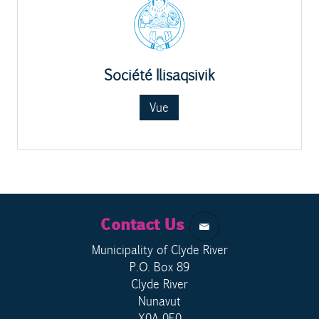
Société Ilisaqsivik
Vue
Contact Us
Municipality of Clyde River
P.O. Box 89
Clyde River
Nunavut
X0A 0E0