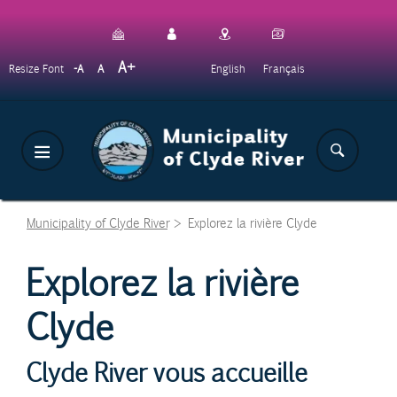
Skip
to
main
Decrease
Reset
Increase
A
English
Français
Resize Font
A
A
content
font
font
font
size.
size.
size.
Municipality of Clyde River
>
Explorez la rivière Clyde
Explorez la rivière
Clyde
Clyde River vous accueille