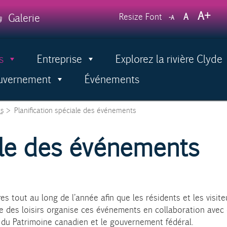
Decrease
Reset
Incr
A
Galerie
Resize Font
A
A
font
font
size.
font
size.
size.
s
Entreprise
Explorez la rivière Clyde
Menu
ouvernement
Événements
s
>
Planification spéciale des événements
iale des événements
tout au long de l’année afin que les résidents et les visiteur
ère des loisirs organise ces événements en collaboration avec
re du Patrimoine canadien et le gouvernement fédéral.