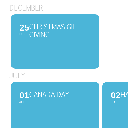
DECEMBER
CHRISTMAS GIFT
25
GIVING
DEC
JULY
CANADA DAY
H
01
02
JUL
JUL