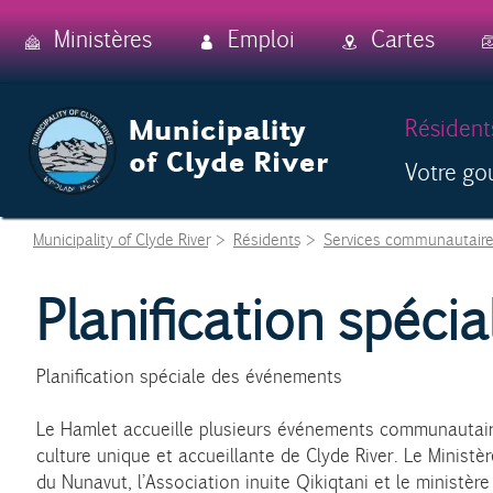
Skip
Ministères
Emploi
Cartes
to
main
content
Skip
Résident
to
Votre g
content
Municipality of Clyde River
>
Résidents
>
Services communautaire
Planification spéc
Planification spéciale des événements
Le Hamlet accueille plusieurs événements communautaires 
culture unique et accueillante de Clyde River. Le Minist
du Nunavut, l’Association inuite Qikiqtani et le ministè