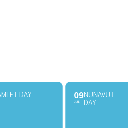
AMLET DAY
NUNAVUT
09
DAY
JUL