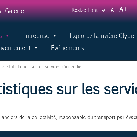
Decrease
Reset
Incr
A
Galerie
Resize Font
A
A
font
font
size.
font
size.
size.
s
Entreprise
Explorez la rivière Clyde
Menu
ouvernement
Événements
 et statistiques sur les services d’incendie
istiques sur les serv
lanciers de la collectivité, responsable du transport par évac