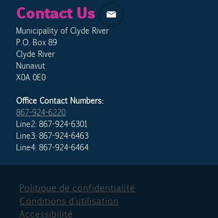
Contact Us
Municipality of Clyde River
P.O. Box 89
Clyde River
Nunavut
X0A 0E0
Office Contact Numbers:
867-924-6220
Line2: 867-924-6301
Line3: 867-924-6463
Line4: 867-924-6464
Politique de confidentialité
Conditions d’utilisation
Accessibilité