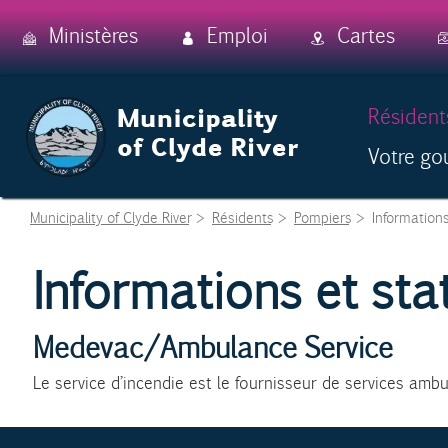
Skip
Ministères
Emploi
Cartes
to
main
content
Skip
Résident
to
Votre g
content
Municipality of Clyde River
>
Résidents
>
Pompiers
>
Informations
Informations et stat
Medevac/Ambulance Service
Le service d’incendie est le fournisseur de services ambu